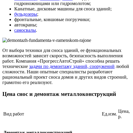
гидроножницами или гидромолотом;
Канатные, дисковые машины для сноса зданий;
бульдозеры
;
фронтальные, ковшовые погрузчики;
автокраны;
самосвалы
.
От выбора техники для сноса зданий, ее функциональных
возможностей зависит скорость, безопасность выполнения
работ. Компания «ПрогрессАвтоСтрой» способна решать
технические
задачи по демонтажу зданий, сооружений
любой
сложности. Наши опытные специалисты разработают
рациональный проект сноса домов и других видов строений,
грамотно его реализуют.
Цена снос и демонтаж металлоконструкций
Цена,
Вид работ
Ед.изм.
р.
Демонтаж металлоконструкций