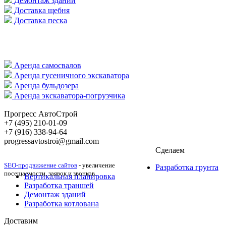
Демонтаж зданий
Доставка щебня
Доставка песка
Аренда самосвалов
Аренда гусеничного экскаватора
Аренда бульдозера
Аренда экскаватора-погрузчика
Прогресс АвтоСтрой
+7 (495) 210-01-09
+‎7 (916) 338-94-64
progressavtostroi@gmail.com
Сделаем
SEO-продвижение сайтов
- увеличение
Разработка грунта
посещаемости, заявок и звонков.
Вертикальная планировка
Разработка траншей
Демонтаж зданий
Разработка котлована
Доставим