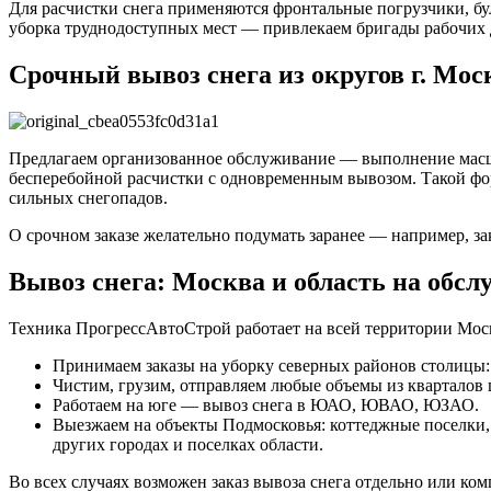
Для расчистки снега применяются фронтальные погрузчики, бул
уборка труднодоступных мест — привлекаем бригады рабочих д
Срочный вывоз снега из округов г. Мос
Предлагаем организованное обслуживание — выполнение масшта
бесперебойной расчистки с одновременным вывозом. Такой фор
сильных снегопадов.
О срочном заказе желательно подумать заранее — например, з
Вывоз снега: Москва и область на обс
Техника ПрогрессАвтоСтрой работает на всей территории Мос
Принимаем заказы на уборку северных районов столицы:
Чистим, грузим, отправляем любые объемы из кварталов ц
Работаем на юге — вывоз снега в ЮАО, ЮВАО, ЮЗАО.
Выезжаем на объекты Подмосковья: коттеджные поселки
других городах и поселках области.
Во всех случаях возможен заказ вывоза снега отдельно или ко