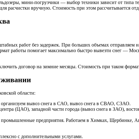
ьдозеры, мини-погрузчики — выбор техники зависит от типа тер
ля расчистки вручную. Стоимость при этом рассчитывается отд
ква
бных работ без задержек. При больших объемах отправляем на 
мат работы помогает максимально быстро вывезти снег — Москв
аключить договор на зимние месяцы. Стоимость при таком форма
луживании
ковской области:
 организуем вывоз снега в САО, вывоз снега в СВАО, СЗАО.
ентра (ЦАО), западной части города (вывоз снега в ЗАО), вост
, промышленные предприятия. Работаем в Химках, Щербинке, А
мплексно с дополнительными услугами.