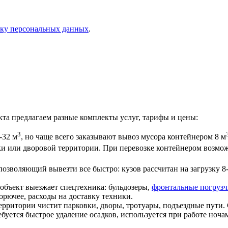
тку персональных данных
.
кта предлагаем разные комплекты услуг, тарифы и цены:
3
-32 м
, но чаще всего заказывают вывоз мусора контейнером 8 м
ки или дворовой территории. При перевозке контейнером возмож
озволяющий вывезти все быстро: кузов рассчитан на загрузку 8
.
 объект выезжает спецтехника: бульдозеры,
фронтальные погруз
орючее, расходы на доставку техники.
ерритории чистит парковки, дворы, тротуары, подъездные пути. С
буется быстрое удаление осадков, используется при работе ноча