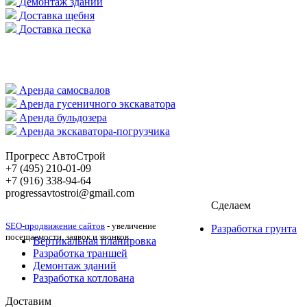
Демонтаж зданий
Доставка щебня
Доставка песка
Аренда самосвалов
Аренда гусеничного экскаватора
Аренда бульдозера
Аренда экскаватора-погрузчика
Прогресс АвтоСтрой
+7 (495) 210-01-09
+‎7 (916) 338-94-64
progressavtostroi@gmail.com
Сделаем
SEO-продвижение сайтов
- увеличение
Разработка грунта
посещаемости, заявок и звонков.
Вертикальная планировка
Разработка траншей
Демонтаж зданий
Разработка котлована
Доставим