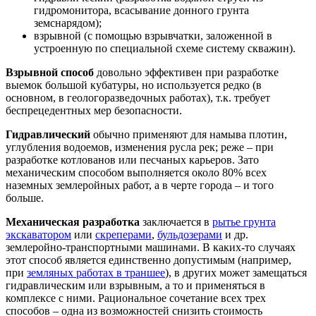
гидромонитора, всасывание донного грунта
земснарядом);
взрывной (с помощью взрывчатки, заложенной в
устроенную по специальной схеме систему скважин).
Взрывной способ
довольно эффективен при разработке
выемок большой кубатуры, но используется редко (в
основном, в геологоразведочных работах), т.к. требует
беспрецедентных мер безопасности.
Гидравлический
обычно применяют для намыва плотин,
углубления водоемов, изменения русла рек; реже – при
разработке котлованов или песчаных карьеров. Зато
механическим способом выполняется около 80% всех
наземных землеройных работ, а в черте города – и того
больше.
Механическая разработка
заключается в
рытье грунта
экскаватором
или
скреперами
,
бульдозерами
и др.
землеройно-транспортными машинами. В каких-то случаях
этот способ является единственно допустимым (например,
при
земляных работах в траншее
), в других может замещаться
гидравлическим или взрывным, а то и применяться в
комплексе с ними. Рациональное сочетание всех трех
способов – одна из возможностей снизить стоимость