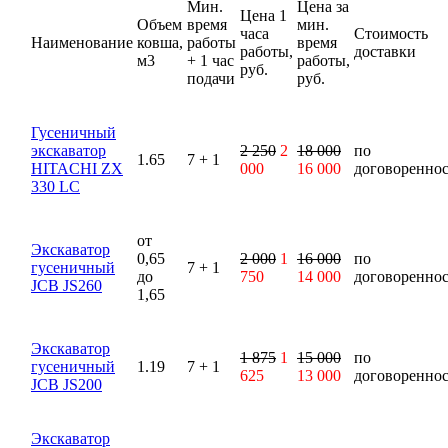
Мин.
Цена за
Цена 1
Объем
время
мин.
часа
Стоимость
Наименование
ковша,
работы
время
работы,
доставки
м3
+ 1 час
работы,
руб.
подачи
руб.
Гусеничный
экскаватор
2 250
2
18 000
по
1.65
7 + 1
HITACHI ZX
000
16 000
договоренно
330 LC
от
Экскаватор
0,65
2 000
1
16 000
по
гусеничный
7 + 1
до
750
14 000
договоренно
JCB JS260
1,65
Экскаватор
1 875
1
15 000
по
гусеничный
1.19
7 + 1
625
13 000
договоренно
JCB JS200
Экскаватор