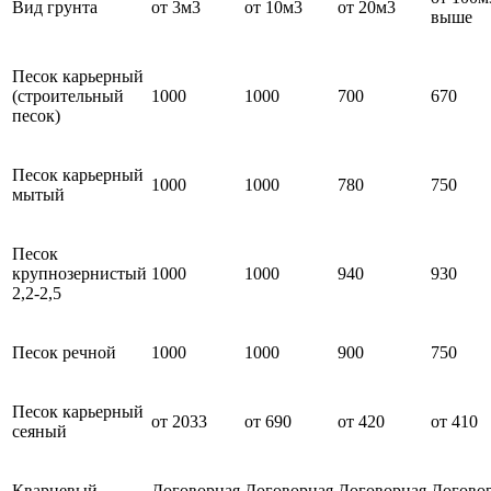
Вид грунта
от 3м3
от 10м3
от 20м3
выше
Песок карьерный
(строительный
1000
1000
700
670
песок)
Песок карьерный
1000
1000
780
750
мытый
Песок
крупнозернистый
1000
1000
940
930
2,2-2,5
Песок речной
1000
1000
900
750
Песок карьерный
от 2033
от 690
от 420
от 410
сеяный
Кварцевый
Договорная
Договорная
Договорная
Догово