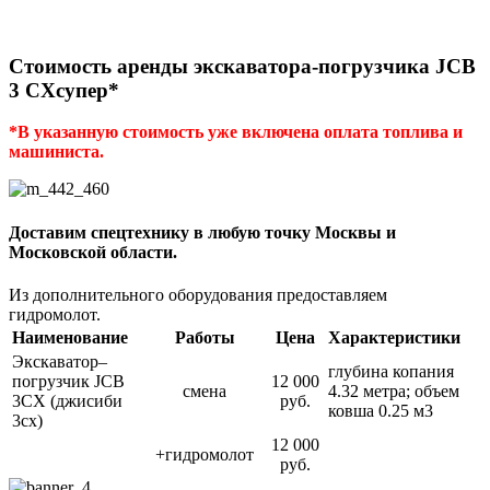
Стоимость аренды экскаватора-погрузчика JCB
3 CXсупер*
*В указанную стоимость уже включена оплата топлива и
машиниста.
Доставим спецтехнику в любую точку Москвы и
Московской области.
Из дополнительного оборудования предоставляем
гидромолот.
Наименование
Работы
Цена
Характеристики
Экскаватор–
глубина копания
погрузчик JCB
12 000
смена
4.32 метра; объем
3CX (джисиби
руб.
ковша 0.25 м3
3сх)
12 000
+гидромолот
руб.