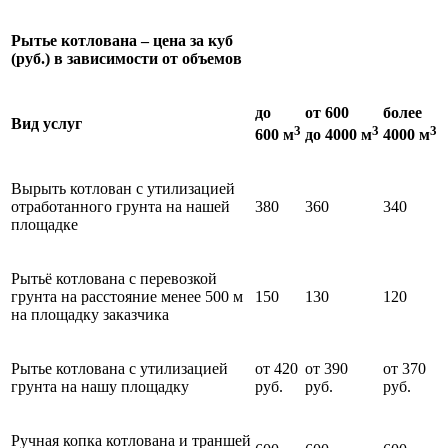
Рытье котлована – цена за куб
(руб.) в зависимости от объемов
до
от 600
более
Вид услуг
3
3
3
600 м
до 4000 м
4000 м
Вырыть котлован с утилизацией
отработанного грунта на нашей
380
360
340
площадке
Рытьё котлована с перевозкой
грунта на расстояние менее 500 м
150
130
120
на площадку заказчика
Рытье котлована с утилизацией
от 420
от 390
от 370
грунта на нашу площадку
руб.
руб.
руб.
Ручная копка котлована и траншей